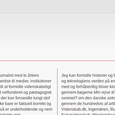
rnalist med to årtiers
Jeg kan formidle historier o
rtise til medier, institutioner
og teknologiens verden på en
til at formidle videnskabeligt
med og forhåbentlig bliver klo
igt velfunderet og pædagogisk
gennem bøgerne
Min rejse ti
der kan forvandle tungt stof
rummet?
om den danske astr
kke bare er faktuelt korrekt og
gennem de hundredvis af artikl
gså er underholdende og nem
Videnskab.dk
,
Ingeniøren
, Il
kontakte mig.
Naturvidenskab, Weekendavi