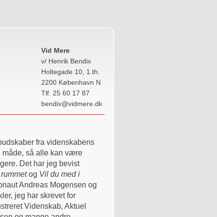
Vid Mere
v/ Henrik Bendix
Holtegade 10, 1.th.
2200 København N
Tlf. 25 60 17 87
bendix@vidmere.dk
g budskaber fra videnskabens
 måde, så alle kan være
gere. Det har jeg bevist
l rummet
og
Vil du med i
onaut Andreas Mogensen og
er, jeg har skrevet for
lustreret Videnskab, Aktuel
sen og mange andre.