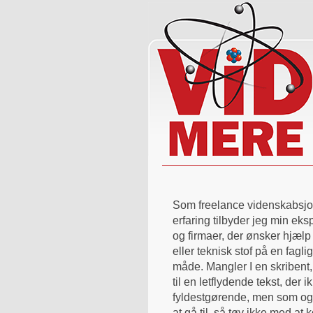
Som freelance videnskabsjou
erfaring tilbyder jeg min ekspe
og firmaer, der ønsker hjælp 
eller teknisk stof på en fagl
måde. Mangler I en skribent, 
til en letflydende tekst, der i
fyldestgørende, men som o
at gå til, så tøv ikke med at 